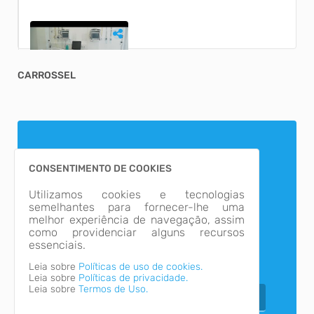
CARROSSEL
O Pronto Atendimento 24 horas é REALIDADE em
Garopaba
SAÚDE: Uma infraestrutura moderna, equipamentos de
ponta, inovação e um cuidado todo especial. O P...
CONSENTIMENTO DE COOKIES
Utilizamos cookies e tecnologias
semelhantes para fornecer-lhe uma
Fique por dentro das
melhor experiência de navegação, assim
como providenciar alguns recursos
nossas novidades!
essenciais.
Inauguração Ponte do Siriú
A nova ponte do Siriú está oficialmente inaugurada. Com o
Leia sobre
Políticas de uso de cookies.
investimento total de R$ 4 milhões e 507 m...
Leia sobre
Políticas de privacidade.
Leia sobre
Termos de Uso.
Nome