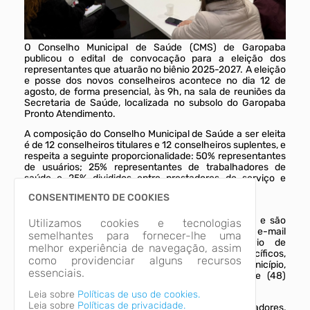
O Conselho Municipal de Saúde (CMS) de Garopaba
publicou o edital de convocação para a eleição dos
representantes que atuarão no biênio 2025-2027. A eleição
e posse dos novos conselheiros acontece no dia 12 de
agosto, de forma presencial, às 9h, na sala de reuniões da
Secretaria de Saúde, localizada no subsolo do Garopaba
Pronto Atendimento.
A composição do Conselho Municipal de Saúde a ser eleita
é de 12 conselheiros titulares e 12 conselheiros suplentes, e
respeita a seguinte proporcionalidade: 50% representantes
de usuários; 25% representantes de trabalhadores de
saúde e 25% divididos entre prestadores de serviço e
governo.
CONSENTIMENTO DE COOKIES
Inscrições
As inscrições estão abertas até o dia 6 de agosto e são
Utilizamos cookies e tecnologias
realizadas de forma on-line, no e-mail
semelhantes para fornecer-lhe uma
cms@garopaba.sc.gov.br. É necessário o envio de
melhor experiência de navegação, assim
documentos e estar de acordo com critérios específicos,
como providenciar alguns recursos
previstos no edital publicado no Diário Oficial do Município,
essenciais.
disponível em anexo. Dúvidas? Ligue no telefone (48)
3254-8139.
Leia sobre
Políticas de uso de cookies.
Leia sobre
Políticas de privacidade.
Estão aptos a participar sindicatos de trabalhadores,