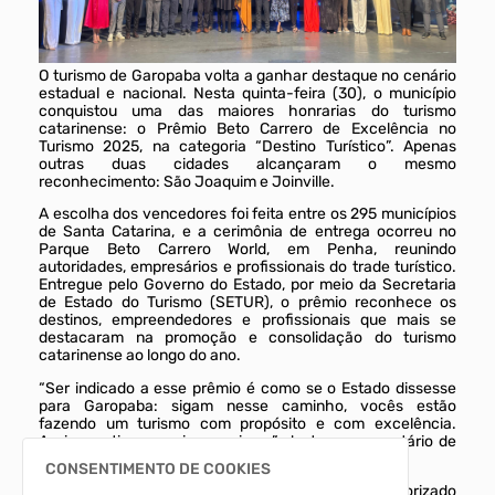
O turismo de Garopaba volta a ganhar destaque no cenário
estadual e nacional. Nesta quinta-feira (30), o município
conquistou uma das maiores honrarias do turismo
catarinense: o Prêmio Beto Carrero de Excelência no
Turismo 2025, na categoria “Destino Turístico”. Apenas
outras duas cidades alcançaram o mesmo
reconhecimento: São Joaquim e Joinville.
A escolha dos vencedores foi feita entre os 295 municípios
de Santa Catarina, e a cerimônia de entrega ocorreu no
Parque Beto Carrero World, em Penha, reunindo
autoridades, empresários e profissionais do trade turístico.
Entregue pelo Governo do Estado, por meio da Secretaria
de Estado do Turismo (SETUR), o prêmio reconhece os
destinos, empreendedores e profissionais que mais se
destacaram na promoção e consolidação do turismo
catarinense ao longo do ano.
“Ser indicado a esse prêmio é como se o Estado dissesse
para Garopaba: sigam nesse caminho, vocês estão
fazendo um turismo com propósito e com excelência.
Assim sentimos, assim seguimos”, destaca o secretário de
Turismo, Sérgio Lima.
CONSENTIMENTO DE COOKIES
Garopaba foi reconhecida pela forma como tem valorizado